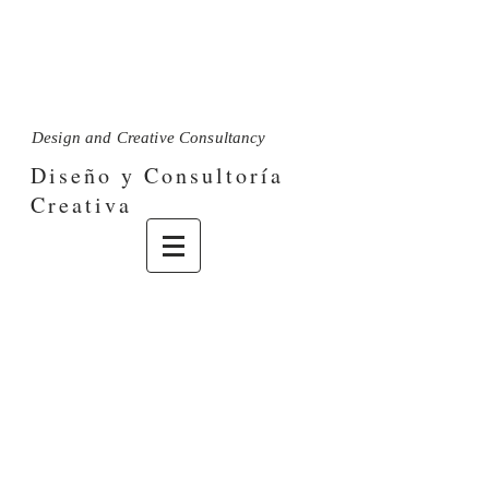
M a r í a L u i s a O r t i z
Design and Creative Consultancy
Diseño y Consultoría
Creativa