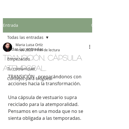
Entrada
Todas las entradas
Maria Luisa Ortíz
Todas las entradas
4 nov 2020
1 min de lectura
TRANSICIÓN, CÁPSULA
Empezando
ATEMPORAL.
Tu comunidad
TRANSICIÓN , preparándonos con 
Consejos para bloguear
acciones hacia la transformación.
Una cápsula de vestuario supra 
reciclado para la atemporalidad. 
Pensamos en una moda que no se 
sienta obligada a las temporadas.