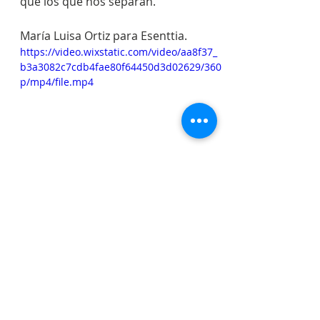
que los que nos separan.
María Luisa Ortiz para Esenttia.
https://video.wixstatic.com/video/aa8f37_
b3a3082c7cdb4fae80f64450d3d02629/360
p/mp4/file.mp4
Entradas recientes
Ver todo