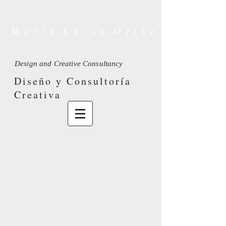
M a r í a L u i s a O r t i z
Design and Creative Consultancy
Diseño y Consultoría
Creativa