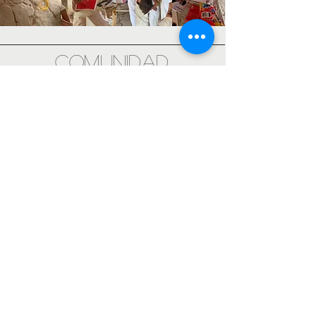
COMUNIDAD
EMBERA
KATIO
Es una comunidad Emberá Katio que
reside en la región de Tierra Alta,
Córdoba. Su organización se llama
Ebera Neka. Se dedican a la
elaboración de la mola tradicional en
su vestuario y a trabajos en
chaquira. Se realizó una consultoría
creativa para el desarrollo de
moldes de blusas con el fin de
comercializar su manufactura
tradicional.