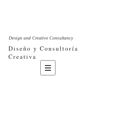
M a r í a L u i s a O r t i z
Design and Creative Consultancy
Diseño y Consultoría
Creativa