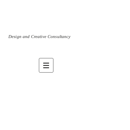
M a r í a L u i s a O r t i z
Design and Creative Consultancy
Diseño y Consultoría
Creativa